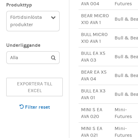
AVA 004
Futures
Produkttyp
BEAR MICRO
Förtidsinlösta
Bull & Be
X10 AVA 1
produkter
BULL MICRO
Bull & Be
X10 AVA 1
Underliggande
BULL EA X5
Bull & Be
Alla
AVA 03
BEAR EA X5
Bull & Be
AVA 04
EXPORTERA TILL
EXCEL
BULL EA X3
Bull & Be
AVA 01
Filter reset
MINI S EA
Mini-
AVA 020
Futures
MINI S EA
Mini-
AVA 021
Futures