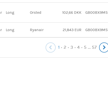
ar
Long
Orsted
102,66 DKK
GB00BX9M5
ar
Long
Ryanair
21,843 EUR
GB00BX9M5
1
2
3
4
5
57
...