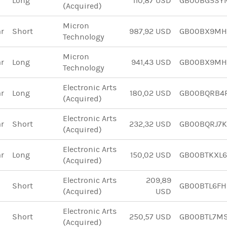
Long
110,87 USD
GB00BG5SY
(Acquired)
Micron
ar
Short
987,92 USD
GB00BX9MH
Technology
Micron
ar
Long
941,43 USD
GB00BX9MH
Technology
Electronic Arts
ar
Long
180,02 USD
GB00BQRB4
(Acquired)
Electronic Arts
ar
Short
232,32 USD
GB00BQRJ7K
(Acquired)
Electronic Arts
ar
Long
150,02 USD
GB00BTKXL
(Acquired)
Electronic Arts
209,89
Short
GB00BTL6FH
(Acquired)
USD
Electronic Arts
Short
250,57 USD
GB00BTL7M
(Acquired)