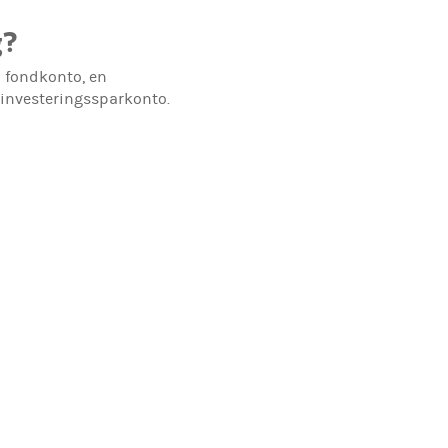
g?
h fondkonto, en
t investeringssparkonto.