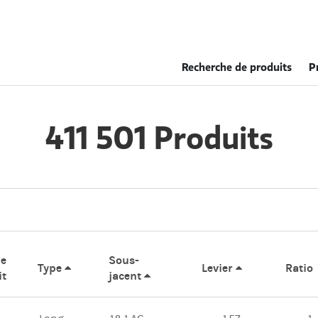
Recherche de produits
P
411 501 Produits
de
Sous-
Type
Levier
Ratio
it
jacent