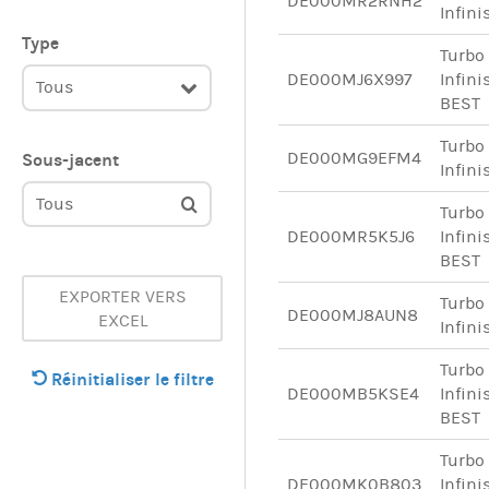
DE000MR2RNH2
Infini
Type
Turbo
DE000MJ6X997
Infini
Tous
BEST
Turbo
DE000MG9EFM4
Sous-jacent
Infini
Tous
Turbo
DE000MR5K5J6
Infini
BEST
EXPORTER VERS
Turbo
DE000MJ8AUN8
EXCEL
Infini
Turbo
Réinitialiser le filtre
DE000MB5KSE4
Infini
BEST
Turbo
DE000MK0B803
Infini