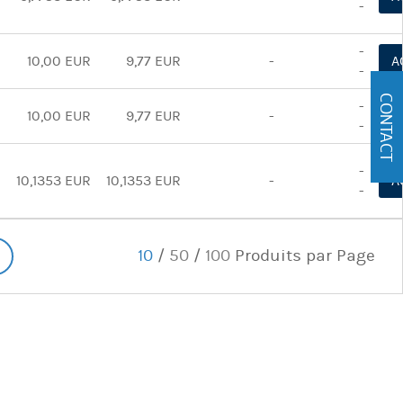
-
-
10,00 EUR
9,77 EUR
-
A
-
CONTACT
-
10,00 EUR
9,77 EUR
-
A
-
-
10,1353 EUR
10,1353 EUR
-
A
-
10
/
50
/
100
Produits par Page