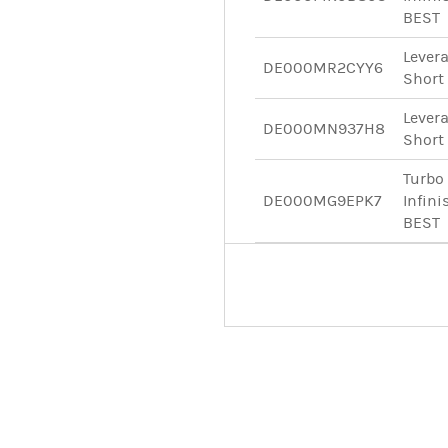
BEST
Lever
DE000MR2CYY6
Short
Lever
DE000MN937H8
Short
Turbo
DE000MG9EPK7
Infini
BEST