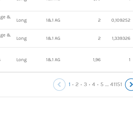
age &
Long
1&1 AG
2
0,109252
age &
Long
1&1 AG
2
1,339326
s
Long
1&1 AG
1,96
1
1
2
3
4
5
41151
...