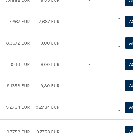
7,4882 EUR
8,05 EUR
-
A
-
-
7,667 EUR
7,667 EUR
-
A
-
-
8,3672 EUR
9,00 EUR
-
A
-
-
9,00 EUR
9,00 EUR
-
A
-
-
9,1358 EUR
9,80 EUR
-
A
-
-
9,2784 EUR
9,2784 EUR
-
A
-
-
9,7753 EUR
9,7753 EUR
-
A